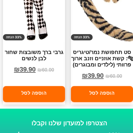
33% הנחה
33% הנחה
סט תחפושת נמר/טיגריס
גרבי ברך משובצות שחור
🐅: קשת אוזניים וזנב ארוך
לבן לנשים
פרוותי (לילדים ומבוגרים)
₪
39.90
₪
60.00
₪
39.90
₪
60.00
הוספה לסל
הוספה לסל
הצטרפו למועדון שלנו וקבלו