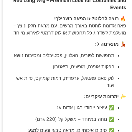
Red Long Wig – Premium Look for Costumes and
Events
🔥
רוצה לבלוט? זו הפאה בשבילך!
פאה אדומה לוהטת באורך מרשים, עם מראה חלק ונוצץ –
מושלמת לשדרוג כל תחפושת או לוק דרמטי לאירוע מיוחד.
💃
מתאימה ל:
תחפושות לפורים, האלווין, פסטיבלים ומסיבות נושא
הפקות אופנה, מופעים, תיאטרון
לוק פאם פאטאל, ערפדית, דמות קומיקס, פיית אש
ועוד
✨
יתרונות עיקריים:
✅ עיצוב ייחודי בגוון אדום עז
✅ נוחה במיוחד – משקל קל (220 גרם)
✅ סיבים איכותיים, מראה טבעי ונעים למגע