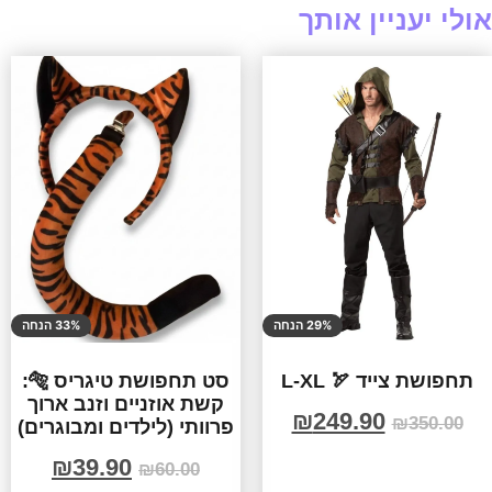
אולי יעניין אותך
29% הנחה
33% הנחה
תחפושת צייד 🏹 L-XL
סט תחפושת טיגריס 🐅:
קשת אוזניים וזנב ארוך
₪
249.90
₪
350.00
פרוותי (לילדים ומבוגרים)
₪
39.90
₪
60.00