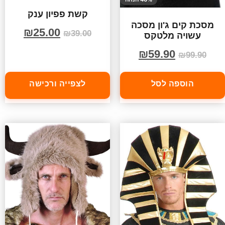
קשת פפיון ענק
מסכת קים ג'ון מסכה
₪
25.00
₪
39.00
עשויה מלטקס
₪
59.90
₪
99.90
הוספה לסל
לצפייה ורכישה