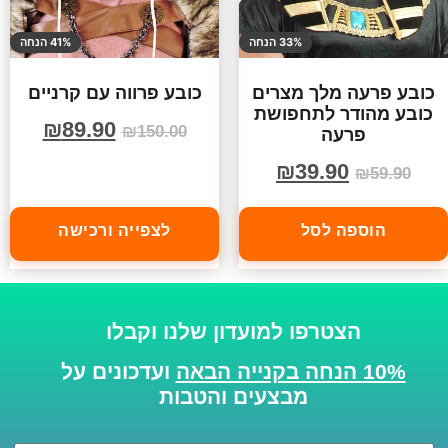
33% הנחה
41% הנחה
כובע פרעה מלך מצרים
כובע פרווה עם קרניים
כובע מהודר לתחפושת
₪
89.90
₪
150.00
פרעה
₪
39.90
₪
59.90
הוספה לסל
לצפייה ורכישה
הצטרפו למועדון שלנו וקבלו
10% הנחה בקנייה הבאה
ועדכונים על
מבצעים והטבות