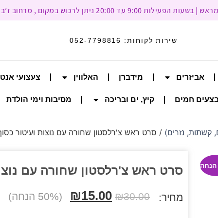
עד 20:00 ניתן לרכוש במקום , מרחוב ז’בוטינסקי 93, רמת גן
שירות לקוחות:
052-7798816
אביזרים
מידברן
האלווין
צעצועי אנט
צעים חמים
קיץ, ים ובריכה
מסיבות וימי הולדת
 קשתות, נזרים)
/ סרט ראש צ'רלסטון שחורה עם נוצות ועיטור כסוף
סרט ראש צ'רלסטון שחורה עם נוצו
₪
15.00
30.00
₪
(50% הנחה)
מחיר: