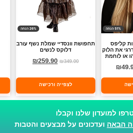
51% הנחה
26% הנחה
ת קליפס
תחפושת וונסדיי שמלת נשף עורב
רגי את הלוק
דלוקס לנשים
ו או לוחמת
₪
259.90
₪
349.00
₪
49.
ישה
לצפייה ורכישה
רפו למועדון שלנו וקבלו
ועדכונים על מבצעים והטבות