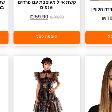
קשת אייל מעוצבת עם פרחים
שכמ
וענפים
ה הלוויין
₪
59.90
₪
89.90
₪
10
ל
הוספה לסל