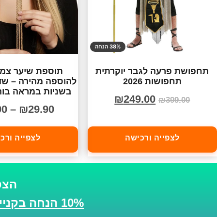
38% הנחה
תחפושת פרעה לגבר יוקרתית
תוספת שיער צמו
תחפושות 2026
להוספה מהירה – שד
בשניות במראה בוה
₪
249.00
₪
399.00
90
–
₪
29.90
לצפייה ורכישה
לצפייה ורכ
הצט
10% הנחה בקנייה הבאה