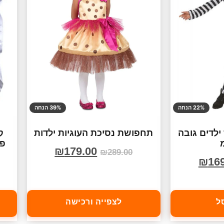
22% הנחה
39% הנחה
ילדים גובה
תחפושת נסיכת העוגיות ילדות
ק
פר
₪
179.00
₪
289.00
₪
16
ל
לצפייה ורכישה