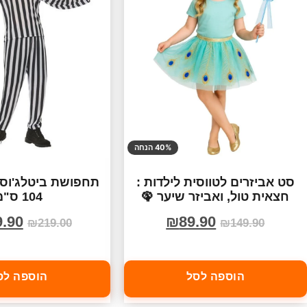
40% הנחה
סט אביזרים לטווסית לילדות :
תחפושת ביטלג'וס 
חצאית טול, ואביזר שיער 🦚
104 ס"מ
9.90
₪
89.90
₪
219.00
₪
149.90
הוספה לסל
הוספה לס