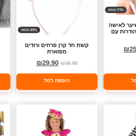
71% הנחה
ער לאישה
25% הנחה
הודרות עם
קשת חד קרן פרחים ורודים
₪
25
מפוארת
₪
29.90
₪
39.90
ל
הוספה לסל