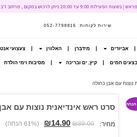
עד 20:00 ניתן לרכוש במקום , מרחוב ז’בוטינסקי 93, רמת גן
שירות לקוחות:
052-7798816
אביזרים
מידברן
האלווין
צעצועי אנט
צעים חמים
קיץ, ים ובריכה
מסיבות וימי הולדת
 נוצות עם אבן כחולה
סרט ראש אינדיאנית נוצות עם אבן
₪
14.90
39.00
₪
(61% הנחה)
מחיר: