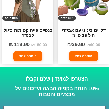
33% הנחה
36% הנחה
דלי ים בינוני עם אביזרי
כנפיים פייה קסומות סגול
חול 25 ס"מ
לבנדר
₪
119.90
₪
39.90
₪
189.00
₪
60.00
הוספה לסל
הוספה לסל
הצטרפו למועדון שלנו וקבלו
10% הנחה בקנייה הבאה
ועדכונים על
מבצעים והטבות