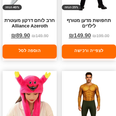
25% הנחה
40% הנחה
תחפושת מדען מטורף
חרב לוחם דרקון מעוטרת
לילדים
Alliance Azeroth
₪
89.90
₪
149.90
₪
149.90
₪
199.00
לצפייה ורכישה
הוספה לסל