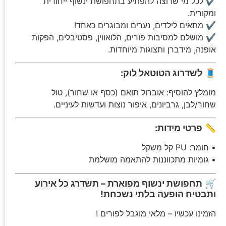
✔ לכל מי שרוצה להפתיע בתחפושת ינשוף ייחודית
ומקורית.
✔ מתאים לילדים, נערים ומבוגרים כאחד!
✔ מושלם למסיבות פורים, הלואווין, פסטיבלים, הפקות
אופנה, מידברן ותצוגות מיוחדות.
🧵
לשדרוג הטוטאל לוק:
מומלץ להוסיף: אוברול תואם (כסף או שחור), טול
שחור/לבן, גרביונים, איפור נוצות ועדשות לעיניים.
📏
פרטי מידות:
• חומר: PU קל משקל
• גומיות מתכווננות להתאמה מושלמת
🛒
תחפושת ינשוף מפוארת – תשדרג כל אירוע
ותבטיח הופעה בלתי נשכחת!
הזמינו עכשיו – מלאי מוגבל לפורים !