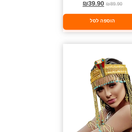
₪
39.90
₪
89.90
הוספה לסל