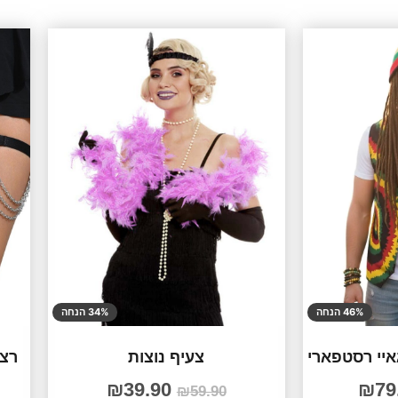
46% הנחה
34% הנחה
איי רסטפארי
צעיף נוצות
רצו
₪
39.90
₪
79
₪
59.90