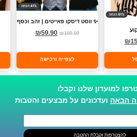
41% הנחה
61% הנחה
✨ ווסט דיסקו פאייטים | זהב וכסף
וע
₪
59.90
₪
100.00
₪
15
ל
לצפייה ורכישה
רפו למועדון שלנו וקבלו
ועדכונים על מבצעים והטבות
להצטרפות וקבלת ההטבה