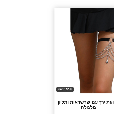
55% הנחה
עת ירך עם שרשראות ותליון
גולגולת