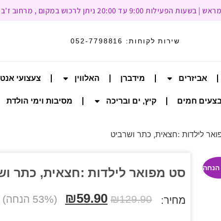
עד 20:00 ניתן לרכוש במקום , מרחוב ז’בוטינסקי 93, רמת גן
שירות לקוחות:
052-7798816
אביזרים
מידברן
האלווין
צעצועי אנט
צעים חמים
קיץ, ים ובריכה
מסיבות וימי הולדת
אר לילדות :חצאית, כתר ושרביט
סט מפואר לילדות :חצאית, כתר וש
₪
59.90
129.90
₪
(53% הנחה)
מחיר: