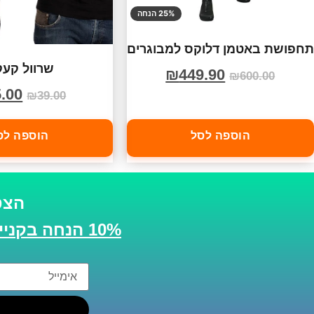
25% הנחה
תחפושת באטמן דלוקס למבוגרים
שרוול קעק
₪
449.90
₪
600.00
.00
₪
39.00
הוספה לסל
הוספה לס
הצט
10% הנחה בקנייה הבאה