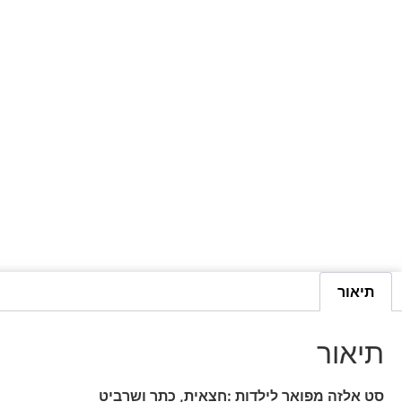
תיאור
תיאור
סט אלזה מפואר לילדות :חצאית, כתר ושרביט