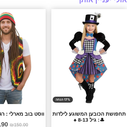
17% הנחה
תחפושת הכובען המשוגע לילדות
ווסט בוב מארלי : רג
🎩: גיל 8-13 ♠️
.90
₪
150.00