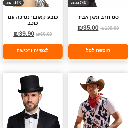
74% הנחה
34% הנחה
סט חרב ומגן אביר
כובע קאובוי נסיכה עם
כוכב
₪
35.00
₪
139.00
₪
39.90
₪
60.00
הוספה לסל
לצפייה ורכישה