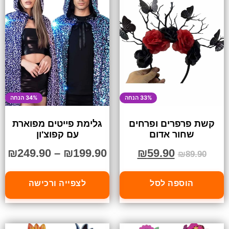
33% הנחה
34% הנחה
קשת פרפרים ופרחים
גלימת פייטים מפוארת
שחור אדום
עם קפוצ'ון
₪
249.90
–
₪
199.90
₪
59.90
₪
89.90
הוספה לסל
לצפייה ורכישה