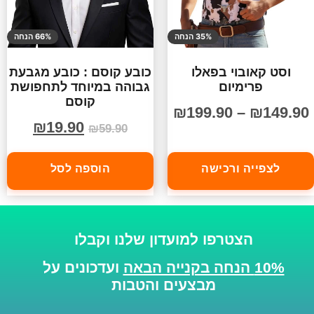
35% הנחה
66% הנחה
וסט קאובוי בפאלו
כובע קוסם : כובע מגבעת
פרימיום
גבוהה במיוחד לתחפושת
קוסם
₪
199.90
–
₪
149.90
₪
19.90
₪
59.90
לצפייה ורכישה
הוספה לסל
הצטרפו למועדון שלנו וקבלו
10% הנחה בקנייה הבאה
ועדכונים על
מבצעים והטבות