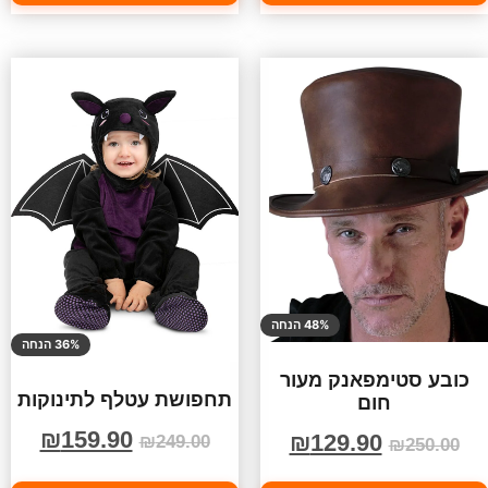
48% הנחה
36% הנחה
כובע סטימפאנק מעור
תחפושת עטלף לתינוקות
חום
₪
159.90
₪
129.90
₪
249.00
₪
250.00