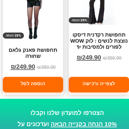
29% הנחה
תחפושת רקדנית דיסקו
28% הנחה
נוצצת לנשים : לוק WOW
לפורים ולמסיבות ✨
תחפושת פאנק גלאם
שחורה
₪
249.90
₪
350.00
₪
249.90
₪
350.00
לצפייה ורכישה
הוספה לסל
הצטרפו למועדון שלנו וקבלו
10% הנחה בקנייה הבאה
ועדכונים על