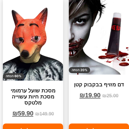
20% הנחה
60% הנחה
דם מזויף בבקבוק קטן
מסכת שועל ערמומי
₪
19.90
₪
25.00
מסכת חיות עשוייה
מלטקס
₪
59.90
₪
149.90