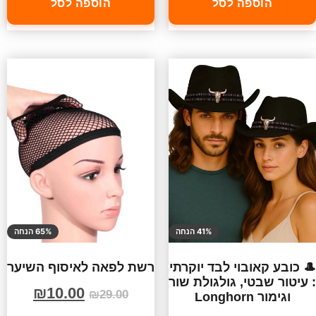
הוספה לסל
הוספה לסל
41% הנחה
65% הנחה
🎩 כובע קאובוי לבד יוקרתי
רשת לפאה לאיסוף השיער
: עיטור שבטי, גולגולת שור
₪
10.00
₪
29.00
וגימור Longhorn