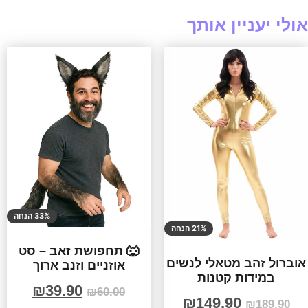
אולי יעניין אותך
33% הנחה
21% הנחה
🐺 תחפושת זאב – סט
אוברול זהב מטאלי לנשים
אוזניים וזנב ארוך
במידות קטנות
₪
39.90
₪
60.00
₪
149.90
₪
189.90