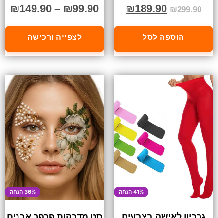
₪
149.90
–
₪
99.90
₪
189.90
₪
299.90
הוספה לסל
לצפייה ורכישה
41% הנחה
36% הנחה
גרביון לאישה בצבעים
סט מדבקות פרפר אבנים