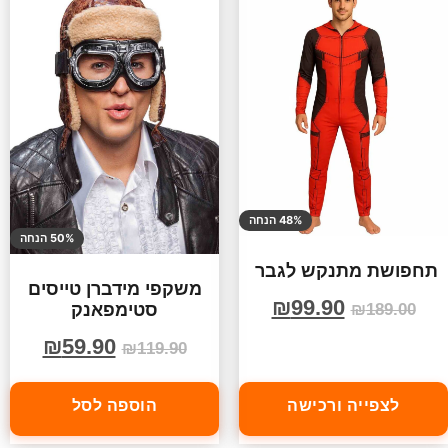
48% הנחה
50% הנחה
תחפושת מתנקש לגבר
משקפי מידברן טייסים
₪
99.90
סטימפאנק
₪
189.00
₪
59.90
₪
119.90
לצפייה ורכישה
הוספה לסל