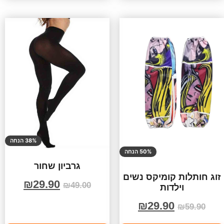
38% הנחה
50% הנחה
גרביון שחור
זוג חותלות קומיקס נשים
₪
29.90
₪
49.00
וילדות
₪
29.90
₪
59.90