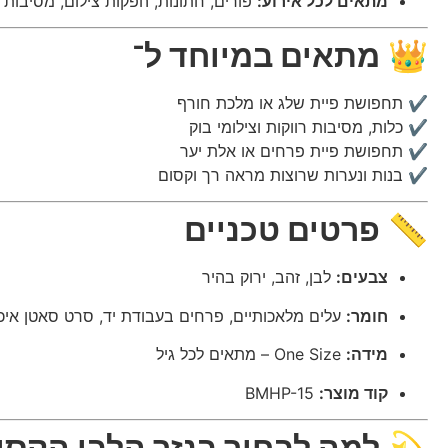
מתאים לכל אירוע:
פורים, חתונות, הפקות צילום, מסיבות 
👑
מתאים במיוחד ל־
✔ תחפושת פיית שלג או מלכת חורף
✔ כלות, מסיבות רווקות וצילומי בוק
✔ תחפושת פיית פרחים או אלת יער
✔ בנות ונערות שרוצות מראה רך וקסום
📏
פרטים טכניים
צבעים:
לבן, זהב, ירוק בהיר
חומר:
עלים מלאכותיים, פרחים בעבודת יד, סרט סאטן איכו
מידה:
One Size – מתאים לכל גיל
קוד מוצר:
BMHP-15
💫
למה לבחור בנזר הלבן הקסו