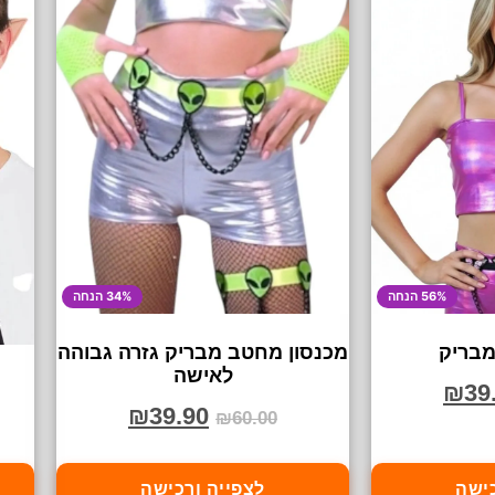
56% הנחה
34% הנחה
מבריק
מכנסון מחטב מבריק גזרה גבוהה
לאישה
₪
39
₪
39.90
₪
60.00
כישה
לצפייה ורכישה