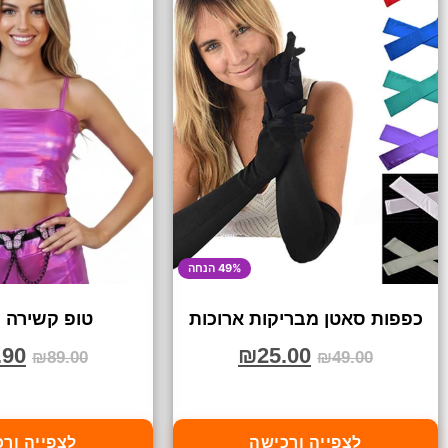
49% הנחה
כפפות סאטן מבריקות ארוכות
טופ קשירה 
.90
₪
25.00
₪
89.00
₪
49.00
לצפייה ורכישה
לצפייה ור