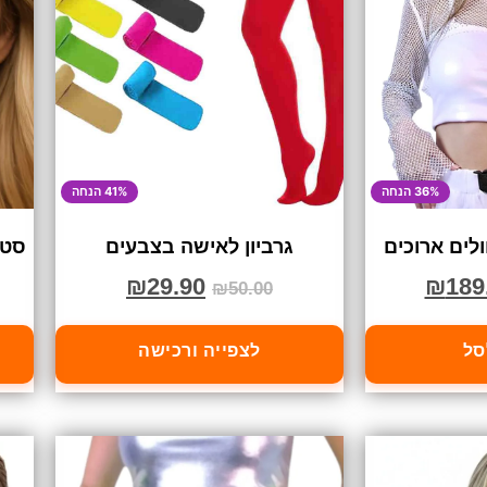
36% הנחה
41% הנחה
לים ארוכים
גרביון לאישה בצבעים
סט 
₪
29.90
₪
189
₪
50.00
סל
לצפייה ורכישה