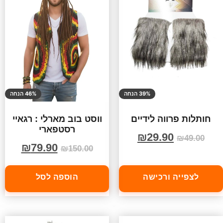
39% הנחה
46% הנחה
חותלות פרווה לידיים
ווסט בוב מארלי : רגאיי
רסטפארי
₪
29.90
₪
49.00
₪
79.90
₪
150.00
לצפייה ורכישה
הוספה לסל