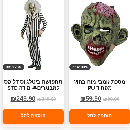
33% הנחה
28% הנחה
מסכת זומבי מוח בחוץ
תחפושת ביטלג'וס דלוקס
מפחיד PU
למבוגרים🎩 מידה STD
₪
249.90
₪
59.90
₪
349.00
₪
89.90
הוספה לסל
הוספה לסל