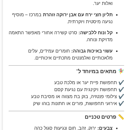
ואלות יער.
תליון חצי ירח עם אבן ירוקה זוהרת
במרכז – מוסיף
נגיעה מיסטית ויוקרתית.
קל ונוח ללבישה:
סרט קשירה אחורי מאפשר התאמה
מדויקת ונוחה.
עשוי באיכות גבוהה:
חומרים עמידים, עלים
מלאכותיים ואלמנטים מתכתיים איכותיים.
🧚‍♀️
מתאים במיוחד ל־
✔ תחפושת פיית יער או מלכת טבע
✔ תחפושת ויקינגית עם נגיעת קסם
✔ צילומי פנטזיה, בוק בת מצווה או מסיבת טבע
✔ אירועי תחפושות, פורים או חתונות בוהו שיק
📏
פרטים טכניים
צבעים:
ירוק, זהב, חום ונגיעות סגול כהה