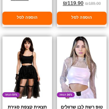
₪
119.90
₪
189.00
הוספה לסל
הוספה לסל
36% הנחה
51% הנחה
טופ רשת לבן שרוולים
חצאית קצפת סגירת