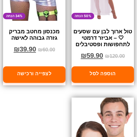
50% הנחה
34% הנחה
טול ארוך לבן עם שסעים
מכנסון מחטב מבריק
🤍 – אביזר דרמטי
גזרה גבוהה לאישה
לתחפושות ופסטיבלים
₪
39.90
₪
60.00
₪
59.90
₪
120.00
הוספה לסל
לצפייה ורכישה