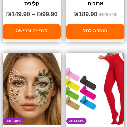
ארוכים
קליפס
₪
149.90
–
₪
99.90
₪
189.90
₪
299.90
הוספה לסל
לצפייה ורכישה
41% הנחה
36% הנחה