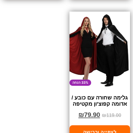
33% הנחה
גלימה שחורה עם כובע /
אדומה קפוצ’ון מקטיפה
₪
79.90
₪
119.00
לצפייה ורכישה