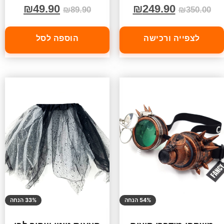
₪
49.90
₪
249.90
₪
89.90
₪
350.00
לצפייה ורכישה
הוספה לסל
54% הנחה
33% הנחה