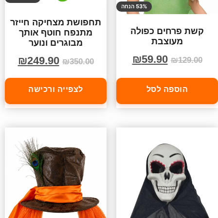
53% הנחה
תחפושת מצחיקה חייזר
קשת פרחים כפולה
מתנפח חוטף אותך
מעוצבת
מבוגרים ונוער
₪
59.90
₪
249.90
₪
129.00
₪
350.00
הוספה לסל
לצפייה ורכישה