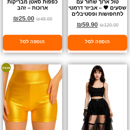
טול ארוך שחור עם
כפפות סאטן מבריקות
שסעים 🖤 – אביזר דרמטי
ארוכות – זהב
לתחפושות ופסטיבלים
₪
25.00
₪
49.00
₪
59.90
₪
120.00
הוספה לסל
הוספה לסל
מבצע!