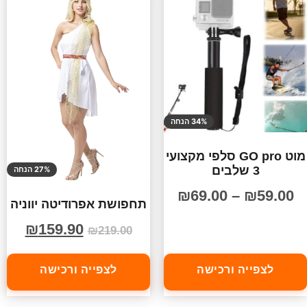
34% הנחה
מוט GO pro סלפי מקצועי
3 שלבים
27% הנחה
₪
69.00
–
₪
59.00
תחפושת אפרודיטה יווניה
₪
159.90
₪
219.00
לצפייה ורכישה
לצפייה ורכישה