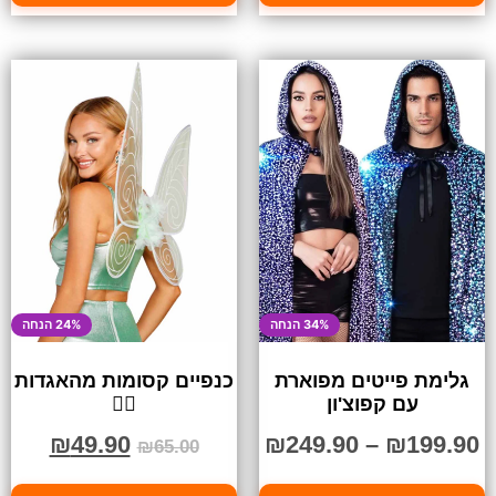
34% הנחה
24% הנחה
גלימת פייטים מפוארת
כנפיים קסומות מהאגדות
עם קפוצ'ון
🧚‍♀️
₪
49.90
₪
249.90
–
₪
199.90
₪
65.00