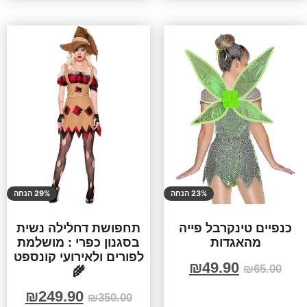
23% הנחה
29% הנחה
כנפיים טינקרבל פייה
תחפושת דחלילה נשית
מהאגדות
בסגנון כפרי : מושלמת
לפורים ולאירועי קונספט
₪
49.90
₪
65.00
🌾
₪
249.90
₪
350.00