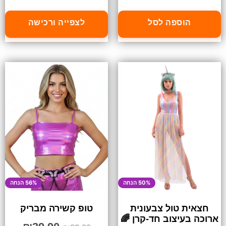
הוספה לסל
לצפייה ורכישה
50% הנחה
56% הנחה
חצאית טול צבעונית
טופ קשירה מבריק
ארוכה בעיצוב חד-קרן 🌈