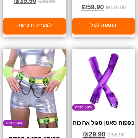
₪
39.90
₪
89.00
₪
59.90
₪
120.00
הוספה לסל
לצפייה ורכישה
50% הנחה
כפפות סאטן סגול ארוכות
34% הנחה
₪
29.90
₪
59.90