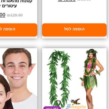
קטנות מהאגדות 
עיטורים 
00
₪
129.90
הוספה לסל
הוספה ל
48% הנחה