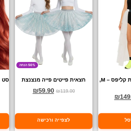
50% הנחה
חצאית קצפת סגירת קליפס – M,
חצאית פייטים פייה מנצנצת
סט מ
₪
59.90
₪
119.00
₪
149
סל
לצפייה ורכישה