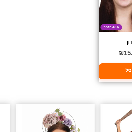
48% הנחה
ון
₪
15
סל