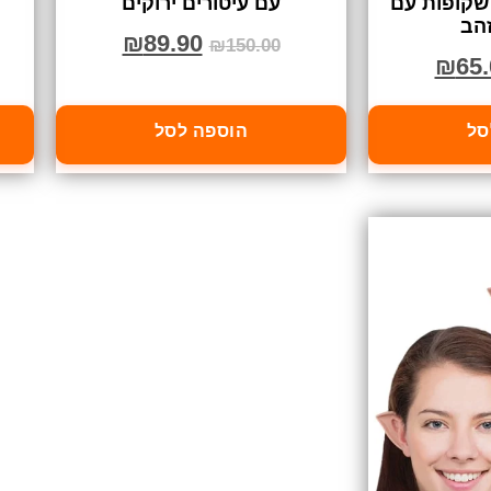
שקופות עם
עם עיטורים ירוקים
זהב
₪
89.90
₪
150.00
₪
65.
סל
הוספה לסל