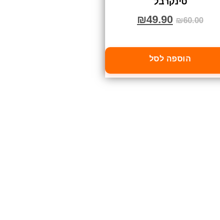
טינקרבל
₪
49.90
₪
60.00
הוספה לסל