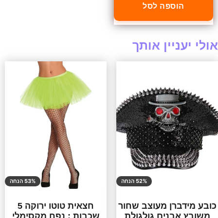
הוספה לסל
אולי יעניין אותך
52% הנחה
53% הנחה
כובע מידברן מעוצב שחור
חצאית טוטו ירוקה 5
משובץ אבנים גולגולת
שכבות : נפח מקסימלי