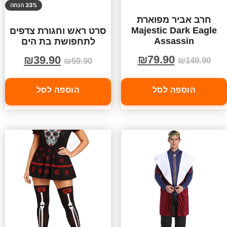
33% הנחה
חרב אביר מפוארת
Majestic Dark Eagle
סרט ראש וחגורת צדפים
Assassin
לתחפושת בת הים
₪
79.90
₪
39.90
₪
149.90
₪
59.90
הוספה לסל
הוספה לסל