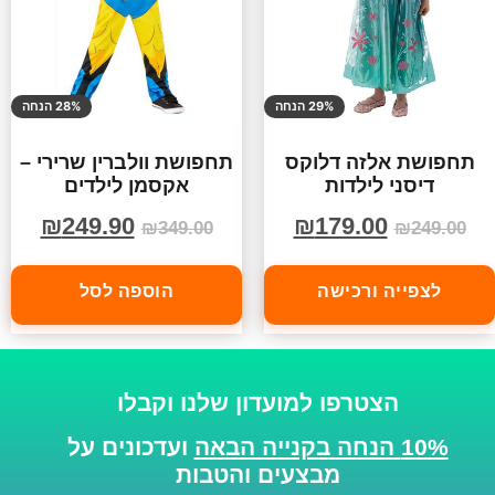
29% הנחה
28% הנחה
תחפושת אלזה דלוקס
תחפושת וולברין שרירי –
דיסני לילדות
אקסמן לילדים
₪
249.90
₪
179.00
₪
349.00
₪
249.00
לצפייה ורכישה
הוספה לסל
הצטרפו למועדון שלנו וקבלו
10% הנחה בקנייה הבאה
ועדכונים על
מבצעים והטבות