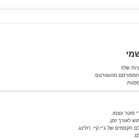
מי
ות שלו!
המפורסם מהוגוורטס.
פנות.
 פוטר עצמו.
ש לאורך זמן.
הקסמים של ג'יי.קיי. רולינג.
ם.