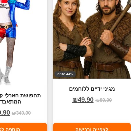
44% הנחה
מגיני ידיים ללוחמים
תחפושת הארלי קווי
₪
49.90
₪
89.00
המתאבדי
9.90
₪
349.90
לצפייה ורכישה
הוספה לס