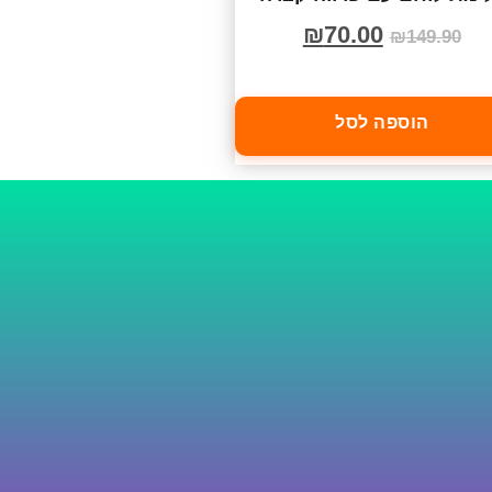
₪
70.00
₪
149.90
הוספה לסל