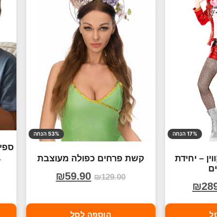
17% הנחה
53% הנחה
ספינ
ב
ן – יחידת
קשת פרחים כפולה מעוצבת
ם
₪
59.90
₪
129.00
₪
28
ל
הוספה לסל