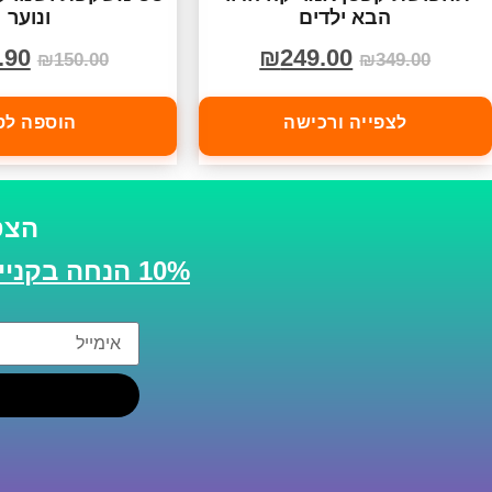
הבא ילדים
ונוער
.90
₪
249.00
₪
150.00
₪
349.00
לצפייה ורכישה
הוספה לס
הצט
10% הנחה בקנייה הבאה