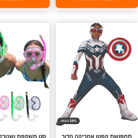
29% הנחה
תחפושת קפטן אמריקה הדור
סט משקפת ושנורקל