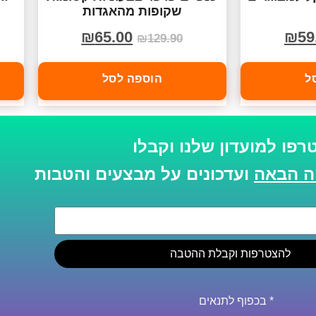
שקופות מהאגדות
₪
65.00
₪
59
₪
129.90
ל
הוספה לסל
רפו למועדון שלנו וקבלו
ועדכונים על מבצעים והטבות
להצטרפות וקבלת ההטבה
* בכפוף לתנאים