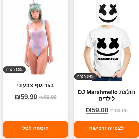
33% הנחה
34% הנחה
בגד גוף צבעוני
חולצת DJ Marshmello
₪
59.90
₪
89.90
לילדים
₪
59.00
₪
89.00
לצפייה ורכישה
הוספה לסל