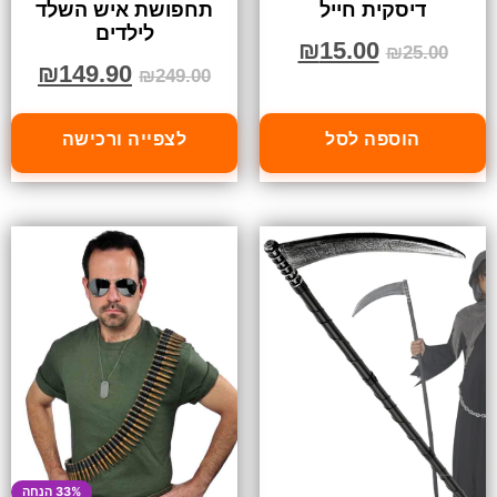
תחפושת איש השלד
דיסקית חייל
לילדים
₪
15.00
₪
25.00
₪
149.90
₪
249.00
הוספה לסל
לצפייה ורכישה
33% הנחה