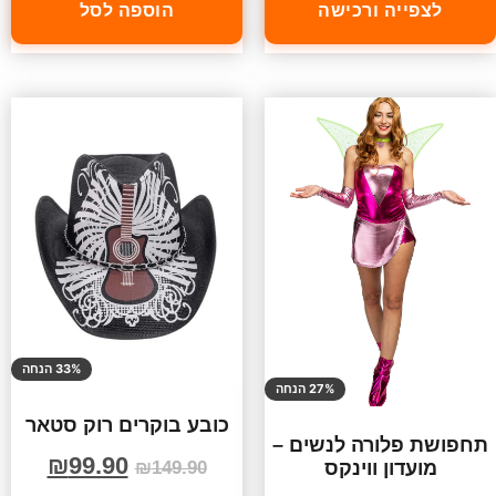
לצפייה ורכישה
הוספה לסל
33% הנחה
27% הנחה
כובע בוקרים רוק סטאר
תחפושת פלורה לנשים –
₪
99.90
מועדון ווינקס
₪
149.90