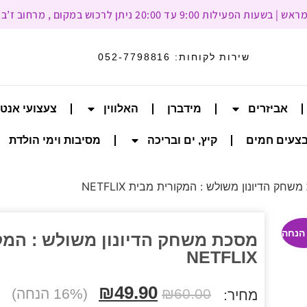
עד 20:00 ניתן לרכוש במקום , מרחוב ז’בוטינסקי 93, רמת גן
שירות לקוחות:
052-7798816
אביזרים
מידברן
האלווין
צעצועי אנט
צעים חמים
קיץ, ים ובריכה
מסיבות וימי הולדת
חק הדיונון משולש : המקורית מבית NETFLIX
מסכת משחק הדיונון משולש : המק
NETFLIX
₪
49.90
60.00
₪
(16% הנחה)
מחיר: