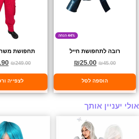
44% הנחה
רובה לתחפושת חייל
תחפושת משחק 
.90
₪
25.00
₪
249.00
₪
45.00
הוספה לסל
לצפייה ור
אולי יעניין אותך