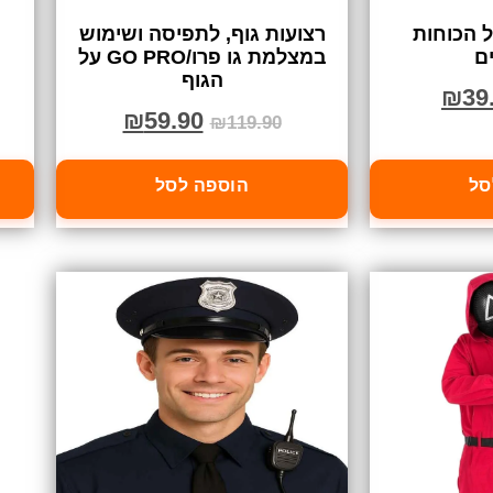
 הכוחות
רצועות גוף, לתפיסה ושימוש
ם
במצלמת גו פרו/GO PRO על
הגוף
₪
39
₪
59.90
₪
119.90
סל
הוספה לסל