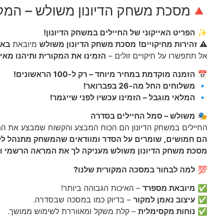
🔺מסכת משחק הדיונון משולש – המקורית מ
✨
הפריט האייקוני של החיילים במשחק הדיונון!
⚠
זהירות מחיקויים!
מסכת משחק הדיונון משולש
מיובאת
באו
אל תתפשרו על חיקויים זולים –
הזמינו את המקורית ותיהנו מאי
📅
הזמנה מוקדמת במחיר מיוחד – רק ל-100 הראשונים!
🔹
משלוחים החל מה-26 בפברואר!
🔹
המלאי מוגבל – הזמינו עכשיו לפני שייגמר!
🎭
משולש – סמל החיילים בסדרה
החיילים במשחק הדיונון הם הכוח המבצע והקשוח שמבצע את הה
הם חמושים, שומרים על הסדר ומוודאים שהמשחק מתנהל לל
מסכת משחק הדיונון משולש מעניקה לך את המראה הרשמי וה
💯
למה לבחור במסכה המקורית שלנו?
✅
מיובאת מספרד
– האיכות הגבוהה ביותר!
✅
עיצוב נאמן למקור
– בדיוק כמו במסכה שבסדרה.
✅
נוחות מקסימלית
– קלת משקל ומאווררת לשימוש ממושך.