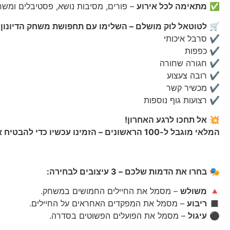
✅
מתאימה לכל אירוע
– פורים, מסיבות נושא, פסטיבלים ומשח
🛒
לטוטאל לוק מושלם – השלימו עם תחפושת משחק הדיונון 
✔ סרבל איכותי
✔ כפפות
✔ חגורה שחורה
✔ רובה צעצוע
✔ מכשיר קשר
✔ רצועות גוף נוספות
💥
אל תחכו לרגע האחרון!
המלאי מוגבל ל-100 הראשונים – הזמינו עכשיו כדי להבטיח את שלכם!
🎭
בחרו את הדמות שלכם – 3 עיצובים לבחירה:
🔺
משולש
– מסמל את החיילים החמושים במשחק.
◼
ריבוע
– מסמל את המפקדים האחראים על החיילים.
⚫
עיגול
– מסמל את הפועלים הפשוטים בסדרה.