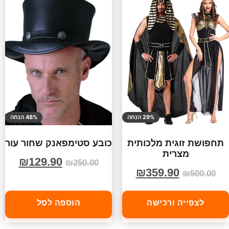
29% הנחה
48% הנחה
תחפושת זוגית מלכותית
כובע סטימפאנק שחור עור
מצרית
₪
129.90
₪
250.00
₪
359.90
₪
500.00
לצפייה ורכישה
הוספה לסל