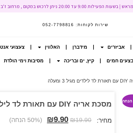
עד 20:00 ניתן לרכוש במקום , מרחוב ז’בוטינסקי 93, רמת גן
שירות לקוחות:
052-7798816
אביזרים
מידברן
האלווין
צעצועי אנט
צעים חמים
קיץ, ים ובריכה
מסיבות וימי הולדת
3 ומעלה
מסכת אריה DIY עם תאורת לד לילדים מגיל 3 ומעלה
₪
9.90
19.90
₪
(50% הנחה)
מחיר: