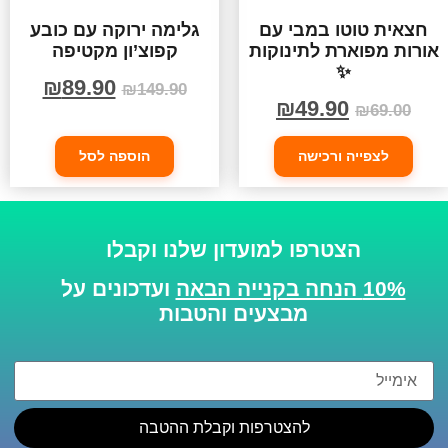
חצאית טוטו במבי עם
גלימה ירוקה עם כובע
אורות מפוארת לתינוקות
קפוצ’ון מקטיפה
✨
₪
89.90
₪
149.90
₪
49.90
₪
69.00
לצפייה ורכישה
הוספה לסל
הצטרפו למועדון שלנו וקבלו
10% הנחה בקנייה הבאה
ועדכונים על
מבצעים והטבות
להצטרפות וקבלת ההטבה