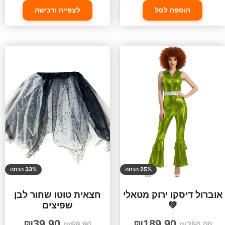
הוספה לסל
לצפייה ורכישה
25% הנחה
33% הנחה
אוברול דיסקו ירוק מטאלי
חצאית טוטו שחור לבן
💚
שפיצים
₪
39.90
₪
189.90
₪
59.90
₪
250.00