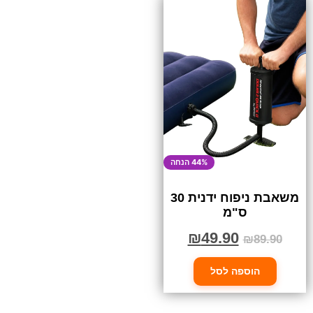
44% הנחה
משאבת ניפוח ידנית 30
ס"מ
₪
49.90
₪
89.90
הוספה לסל