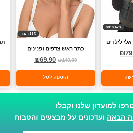
47% הנחה
53% הנחה
אלי לילדים
תח
כתר ראש צדפים ופנינים
₪
79
₪
69.90
₪
149.00
ישה
הוספה לסל
רפו למועדון שלנו וקבלו
ועדכונים על מבצעים והטבות