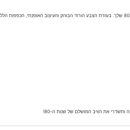
הכפפות ברשת ורוד ניאון הן תוספת מושלמת לתחפושת שנות ה-80 שלך. בעזרת הצבע הורוד הבוהק והעיצוב האופ
ותשדרי את הוויב המושלם של שנות ה-80!