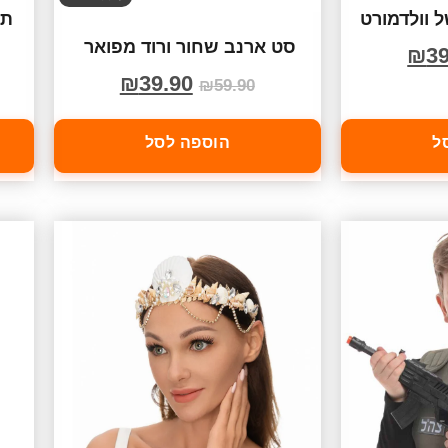
 וולדמורט
תח
סט ארנב שחור ורוד מפואר
₪
39
₪
39.90
₪
59.90
ל
הוספה לסל