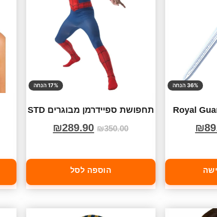
36% הנחה
17% הנחה
תחפושת ספיידרמן מבוגרים STD
₪
289.90
₪
89
₪
350.00
ישה
הוספה לסל