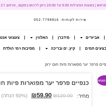
עד 20:00 ניתן לרכוש במקום , מרחוב ז’בוטינסקי 93, רמת גן
שירות לקוחות:
052-7798816
אביזרים
מידברן
האלווין
צעצועי אנט
צעים חמים
קיץ, ים ובריכה
מסיבות וימי הולדת
יים פרפר יער מפוארות פיות חום ירוק
כנפיים פרפר יער מפוארות פיות חו
₪
59.90
120.00
₪
(50% הנחה)
מחיר: