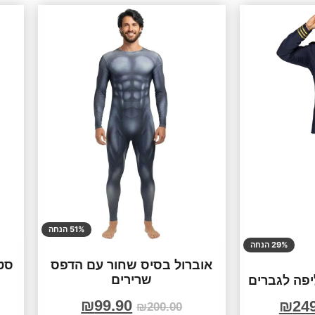
51% הנחה
29% הנחה
אוברול בסיס שחור עם הדפס
סט 
שרירים
פה לגברים
₪
99.90
₪
24
₪
200.00