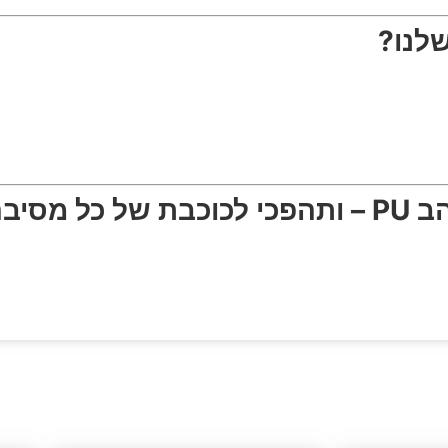
לנו?
סיבה!