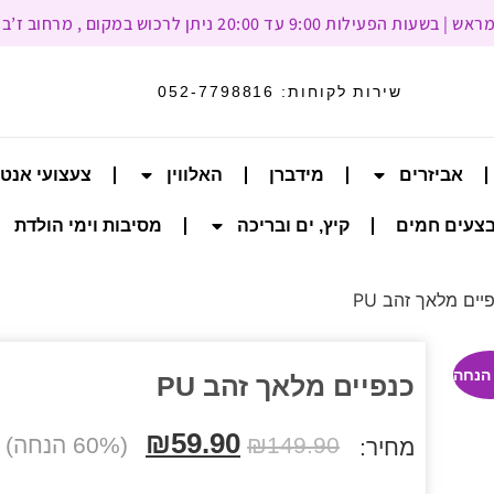
עד 20:00 ניתן לרכוש במקום , מרחוב ז’בוטינסקי 93, רמת גן
שירות לקוחות:
052-7798816
אביזרים
מידברן
האלווין
צעצועי אנט
צעים חמים
קיץ, ים ובריכה
מסיבות וימי הולדת
יים מלאך זהב PU
כנפיים מלאך זהב PU
₪
59.90
149.90
₪
(60% הנחה)
מחיר: