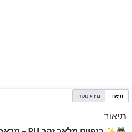
תיאור
מידע נוסף
תיאור
👼✨
כנפיים מלאך זהב PU – מראה יוקרתי וקל משקל לכל תחפושת!