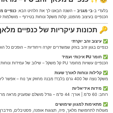
בלעדי ב-
בי מגניב
– השנה הבאנו לך את הלהיט הבא:
כנפיים מלא
הכנפיים בעיצוב מהפנט, קלות משקל ונוחות בטירוף – מושלמות 
🔑
תכונות עיקריות של כנפיים מלאך זה
✅
עיצוב זהב יוקרתי
כנפיים בגוון זהב בוהק שמשדרים יוקרה וייחודיות – הופכים כל ה
✅
חומר PU איכותי ועמיד
הכנפיים עשויות מחומר PU קל משקל – שילוב של עמידות ונוחות לאורך זמן.
✅
קלילות ונוחות לאורך שעות
משקל נוצה של 400 גרם בלבד! מבנה מחוזק אך נוח – אפשר ליהנות מהן שעות בלי להרגיש כבדות.
✅
מידות אידיאליות
רוחב: 60 ס"מ | אורך: 44 ס"מ – גודל מושלם שמעניק מראה מרשים ונוכחות בימתית.
✅
מתאימות למגוון שימושים
מעולות לתחפושת מלאך, פיה, תצוגות אופנה, פסטיבלים, מידברן, 