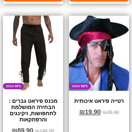
50% הנחה
41% הנחה
רטייה פיראט איכותית
מכנס פיראט גברים :
הבחירה המושלמת
₪
19.90
₪
39.90
לתחפושות, ויקינגים
והרפתקאות
₪
89.90
₪
149.90