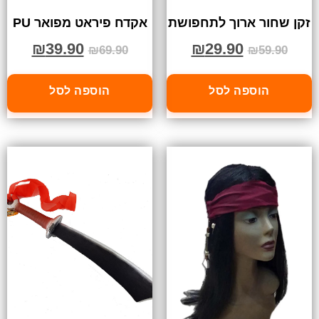
זקן שחור ארוך לתחפושת
אקדח פיראט מפואר PU
₪
39.90
₪
29.90
₪
69.90
₪
59.90
הוספה לסל
הוספה לסל