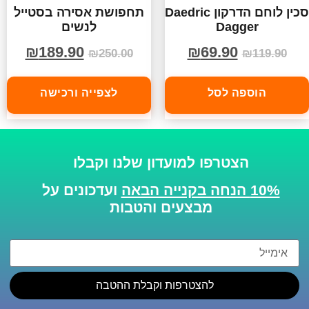
סכין לוחם הדרקון Daedric
תחפושת אסירה בסטייל
Dagger
לנשים
₪
189.90
₪
69.90
₪
250.00
₪
119.90
הוספה לסל
לצפייה ורכישה
הצטרפו למועדון שלנו וקבלו
10% הנחה בקנייה הבאה
ועדכונים על
מבצעים והטבות
להצטרפות וקבלת ההטבה