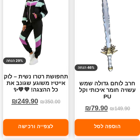
29% הנחה
46% הנחה
תחפושת רטרו נשית – לוק
אייטיז משוגע שגונב את
חרב לוחם גדולה שמש
כל ההצגה! 💜💚✨
עשויה חומר איכותי וקל
PU
₪
249.90
₪
350.00
₪
79.90
₪
149.90
הוספה לסל
לצפייה ורכישה