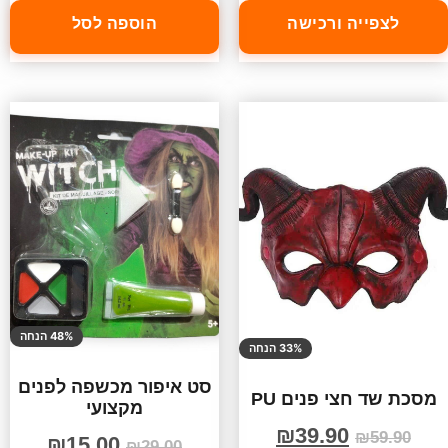
לצפייה ורכישה
הוספה לסל
48% הנחה
33% הנחה
סט איפור מכשפה לפנים
מסכת שד חצי פנים PU
מקצועי
₪
39.90
₪
59.90
₪
15.00
₪
29.00