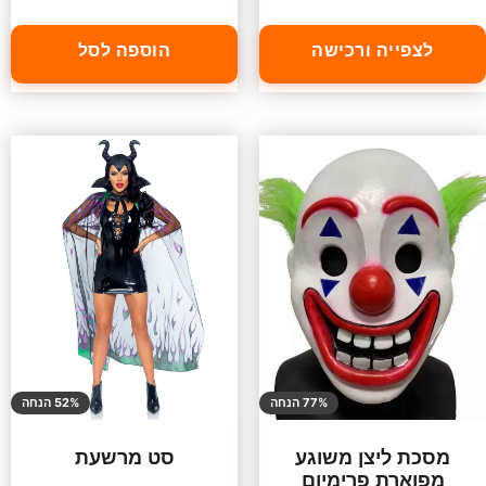
לצפייה ורכישה
הוספה לסל
77% הנחה
52% הנחה
מסכת ליצן משוגע
סט מרשעת
מפוארת פרימיום