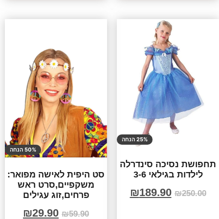
25% הנחה
50% הנחה
תחפושת נסיכה סינדרלה
לילדות בגילאי 3-6
סט היפית לאישה מפואר:
משקפיים,סרט ראש
₪
189.90
₪
250.00
פרחים,זוג עגילים
₪
29.90
₪
59.90