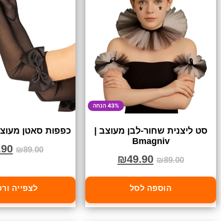
43% הנחה
סט ליצנית שחור-לבן מעוצב |
כפפות סאטן מעוצב
Bmagniv
.90
₪
89.00
₪
49.90
₪
89.00
הוספה לסל
לצפייה ור