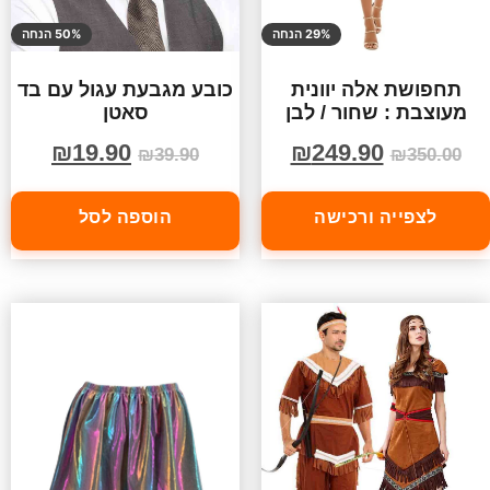
29% הנחה
50% הנחה
תחפושת אלה יוונית
כובע מגבעת עגול עם בד
מעוצבת : שחור / לבן
סאטן
₪
19.90
₪
249.90
₪
39.90
₪
350.00
לצפייה ורכישה
הוספה לסל