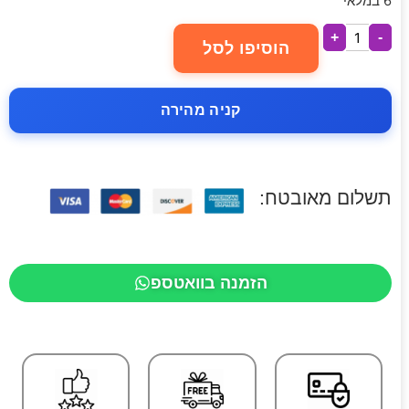
6 במלאי
+
-
הוסיפו לסל
קניה מהירה
תשלום מאובטח:
הזמנה בוואטספ