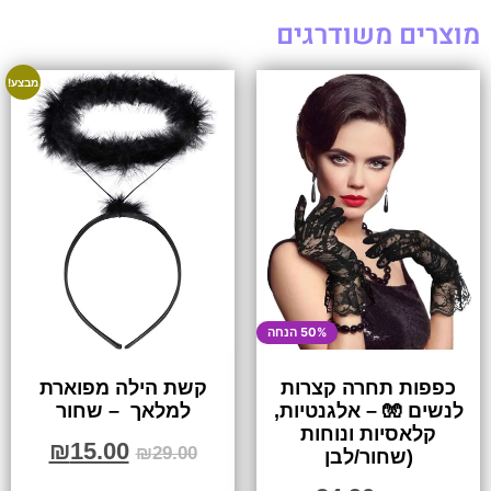
מוצרים משודרגים
מבצע!
50% הנחה
כפפות תחרה קצרות
קשת הילה מפוארת
לנשים 🧤 – אלגנטיות,
למלאך – שחור
קלאסיות ונוחות
₪
15.00
₪
29.00
(שחור/לבן