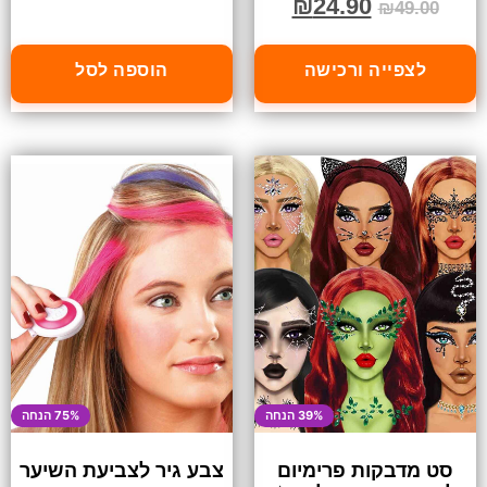
₪
24.90
₪
49.00
לצפייה ורכישה
הוספה לסל
39% הנחה
75% הנחה
סט מדבקות פרימיום
צבע גיר לצביעת השיער