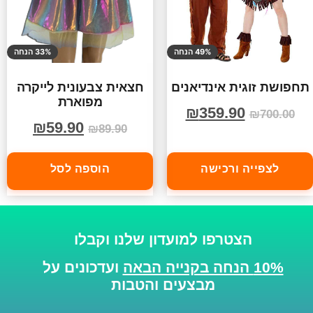
49% הנחה
33% הנחה
תחפושת זוגית אינדיאנים
חצאית צבעונית לייקרה
מפוארת
₪
359.90
₪
700.00
₪
59.90
₪
89.90
לצפייה ורכישה
הוספה לסל
הצטרפו למועדון שלנו וקבלו
10% הנחה בקנייה הבאה
ועדכונים על
מבצעים והטבות