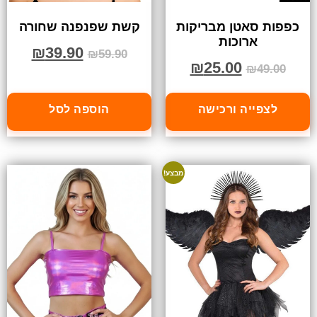
כפפות סאטן מבריקות
קשת שפנפנה שחורה
ארוכות
₪
39.90
₪
59.90
₪
25.00
₪
49.00
לצפייה ורכישה
הוספה לסל
מבצע!