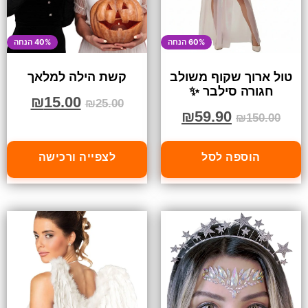
60% הנחה
40% הנחה
טול ארוך שקוף משולב
קשת הילה למלאך
חגורה סילבר ✨
₪
15.00
₪
25.00
₪
59.90
₪
150.00
הוספה לסל
לצפייה ורכישה