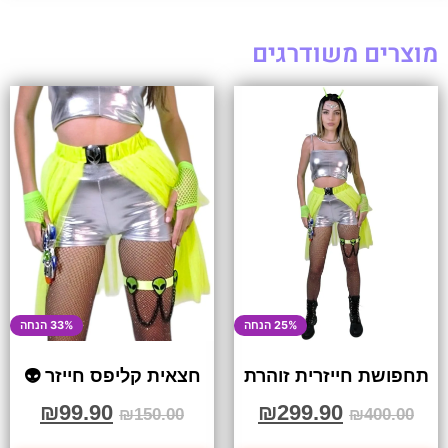
מוצרים משודרגים
25% הנחה
33% הנחה
תחפושת חייזרית זוהרת
חצאית קליפס חייזר 👽
₪
99.90
₪
299.90
₪
150.00
₪
400.00