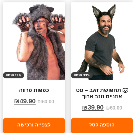
33% הנחה
17% הנחה
🐺 תחפושת זאב – סט
כפפות פרווה
אוזניים וזנב ארוך
₪
49.90
₪
60.00
₪
39.90
₪
60.00
הוספה לסל
לצפייה ורכישה