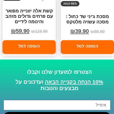
55% הנחה
קשת אלה יוונייה מפואר
עם פרחים גדולים מזהב
מסכת ג'יני שד כחול :
והינומה לידיים
מסכה עשויה מלטקס
₪
59.90
₪
39.90
₪
119.90
₪
89.90
הוספה לסל
הוספה לסל
הצטרפו למועדון שלנו וקבלו
10% הנחה בקנייה הבאה
ועדכונים על
מבצעים והטבות