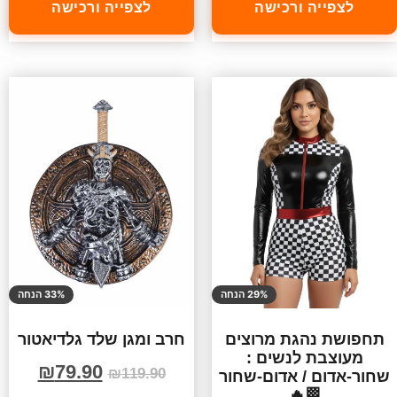
לצפייה ורכישה
לצפייה ורכישה
29% הנחה
33% הנחה
תחפושת נהגת מרוצים
חרב ומגן שלד גלדיאטור
מעוצבת לנשים :
₪
79.90
₪
119.90
שחור-אדום / אדום-שחור
🏁🔥