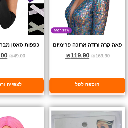
29% הנחה
פאה קרה ורודה ארוכה פרימיום
כפפות סאטן מברי
.00
₪
119.90
₪
49.00
₪
169.90
הוספה לסל
לצפייה ור