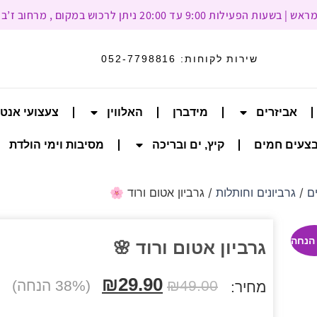
עד 20:00 ניתן לרכוש במקום , מרחוב ז’בוטינסקי 93, רמת גן
שירות לקוחות:
052-7798816
אביזרים
מידברן
האלווין
צעצועי אנט
צעים חמים
קיץ, ים ובריכה
מסיבות וימי הולדת
ם
/
גרביונים וחותלות
/ גרביון אטום ורוד 🌸
גרביון אטום ורוד 🌸
₪
29.90
49.00
₪
(38% הנחה)
מחיר: