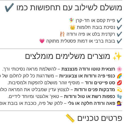
מושלם לשילוב עם תחפושות כמו ✔
✔ פיית קסם או חד-קרן 🧚‍♀️
✔ נסיכת בובת חלומות 👑
✔ רקדנית בלט או פיה ורודה 🩰
✔ בובת ברבי או דמות פסטלית מתוקה 💗
✨ מוצרים משלימים מומלצים
🌸
חצאית טוטו ורודה מנצנצת
– להשלמת מראה נסיכותי ורך.
🌈
כנפי פיה ורודות או צבעוניות
– משדרגות כל לוק לחלום של פ
💋
סט פייטים ורוד
– מוסיף זוהר מושלם להפקות ולמסיבות.
💫
מדבקות פנים ורודות
– לנצנוץ עדין שמבליט את המראה כולו.
🧤
כפפות רשת או טול ורודות
– טאץ' אלגנטי ומיוחד לידיים.
💇‍♀️
פאה ורודה חלקה או גלי
– ללוק של פיה, כוכבת או בובת אופנ
פרטים טכניים 📏