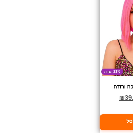
33% הנחה
ה ורודה
₪
39
סל