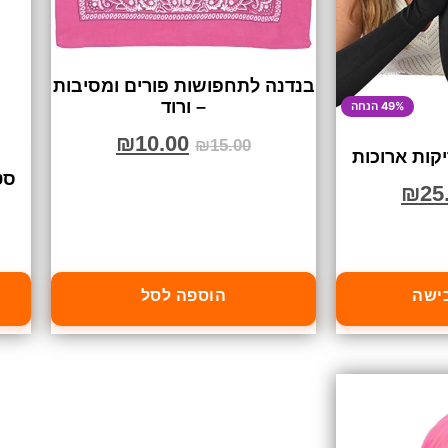
בנדנה לתחפושות פורים ומסיבות
– ורוד
49% הנחה
₪
10.00
₪
15.00
קות ארוכות
סט 
₪
25
כישה
הוספה לסל