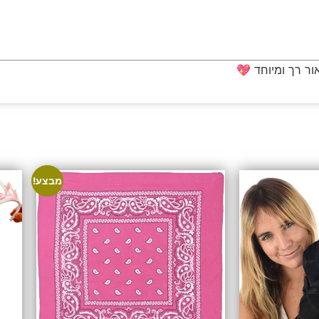
ור רך ומיוחד 💖
מבצע!