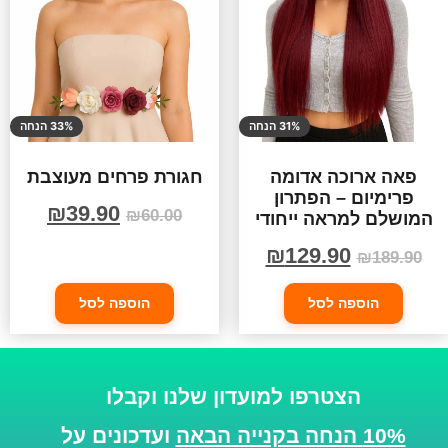
31% הנחה
33% הנחה
פאה ארוכה אדומה
חגורת פרחים מעוצבת
פרימיום – הפתרון
₪
39.90
₪
60.00
המושלם למראה ייחודי
₪
129.90
₪
189.90
הוספה לסל
הוספה לסל
הצטרפו למועדון שלנו וקבלו
10% הנחה בקנייה הבאה
ועדכונים על