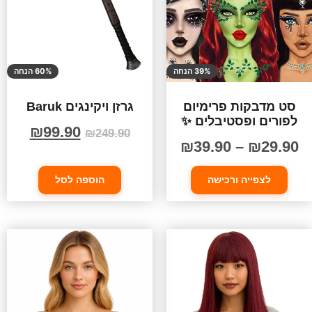
39% הנחה
60% הנחה
סט מדבקות פרימיום
גרזן ויקינגים Baruk
לפורים ופסטיבלים ✨
₪
99.90
₪
249.90
₪
39.90
–
₪
29.90
לצפייה ורכישה
הוספה לסל