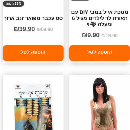
33% הנחה
מסכת אייל במבי DIY עם
תאורת לד לילדים מגיל 6
סט עכבר מפואר זנב ארוך
ומעלה 🦌✨
₪
39.90
₪
59.90
₪
9.90
₪
19.90
הוספה לסל
הוספה לסל