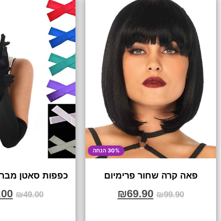
30% הנחה
פאה קרה שחור פרימיום
כפפות סאטן מברי
.00
₪
69.90
₪
49.00
₪
99.90