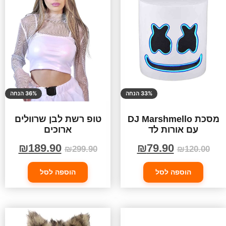
33% הנחה
36% הנחה
מסכת DJ Marshmello
טופ רשת לבן שרוולים
עם אורות לד
ארוכים
₪
189.90
₪
79.90
₪
299.90
₪
120.00
הוספה לסל
הוספה לסל