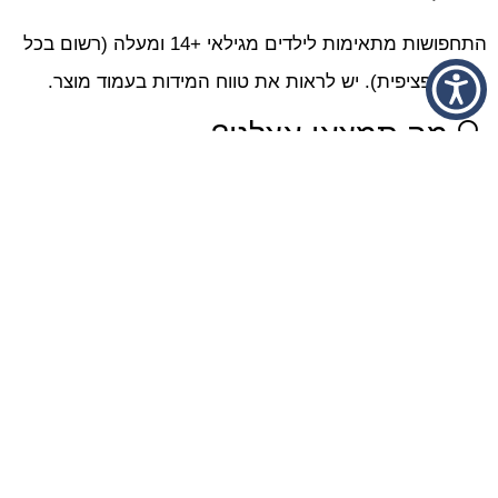
התחפושות מתאימות לילדים מגילאי +14 ומעלה (רשום בכל
מוצר ספציפית). יש לראות את טווח המידות בעמוד מוצר.
🔍 מה תמצאו אצלנו?
מגוון עצום של תחפושות לפורים, למסיבות ולהפקות צילום.
🎀 תחפושות לנשים:
תחפושת אינדיאנית, בוקרת, קליופטרה, מעודדת, שוטרת,
אסירה, מלכית, ועוד רבות.
🤸‍♀️ תחפושות גיבורות על:
וונדר וומן, סופרגירל, הארלי קווין, ספיידר גוון, סופר וומן ועוד.
🐾 תחפושות חיות: