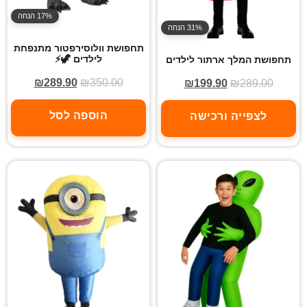
17% הנחה
31% הנחה
תחפושת וולוסירפטור מתנפחת
לילדים 🦖⚡
תחפושת המלך ארתור לילדים
₪
289.90
₪
350.00
₪
199.90
₪
289.00
הוספה לסל
לצפייה ורכישה