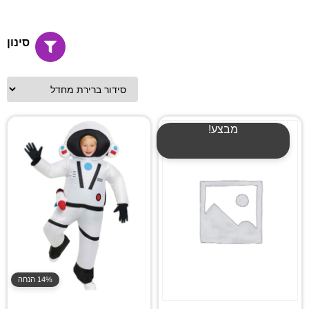
סינון
מבצע!
14% הנחה