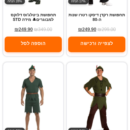
17% הנחה
28% הנחה
תחפושת רקדן דיסקו רטרו שנות
תחפושת ביטלג'וס דלוקס
ה-80
למבוגרים🎩 מידה STD
₪
249.90
₪
349.00
₪
249.90
₪
299.00
לצפייה ורכישה
הוספה לסל