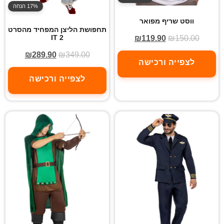
17% הנחה
ווסט שריף מפואר
תחפושת הליצן המפחיד מהסרט
IT 2
₪
119.90
₪
150.00
₪
289.90
₪
349.00
לצפייה ורכישה
לצפייה ורכישה