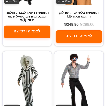
17% הנחה
0% הנחה
תחפושת בלש גבר : שרלוק
תחפושת דיסקו לגבר : חולצה
הולמס האגדי🕵️‍♂️
ומכנס מתרחב סטייל שנות
ה־70 🕺✨
₪
249.90
₪
299.00
לצפייה ורכישה
לצפייה ורכישה