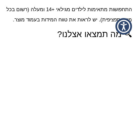
התחפושות מתאימות לילדים מגילאי +14 ומעלה (רשום בכל
מוצר ספציפית). יש לראות את טווח המידות בעמוד מוצר.
🔍 מה תמצאו אצלנו?
מגוון עצום של תחפושות לפורים, למסיבות ולהפקות צילום.
🎀 תחפושות לנשים:
תחפושת אינדיאנית, בוקרת, קליופטרה, מעודדת, שוטרת,
אסירה, מלכית, ועוד רבות.
🤸‍♀️ תחפושות גיבורות על:
וונדר וומן, סופרגירל, הארלי קווין, ספיידר גוון, סופר וומן ועוד.
🐾 תחפושות חיות: