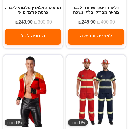
חליפת דיסקו שחורה לגבר
תחפושת אלאדין מלכותי לגבר :
מראה מבריק ובלתי נשכח
גרסת פרימיום ✨
₪
249.90
₪
300.00
₪
249.90
₪
400.00
לצפייה ורכישה
הוספה לסל
29% הנחה
25% הנחה