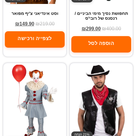
תחפושת נסיך מימי הביניים /
וסט אינדיאני צ'יף מפואר
רנסנס של רובי'ס
₪
149.90
₪
219.00
₪
299.00
₪
400.00
לצפייה ורכישה
הוספה לסל
21% הנחה