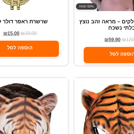
50% הנחה
ראפר 4 חלקים – מראה זהב נוצץ
שרשרת ראפר דולר ע
לתי נשכח
₪
15.00
₪
29.00
₪
59.90
₪
120
הוספה לסל
וספה לסל