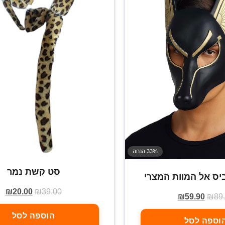
33% הנחה
סט קשת נמר
יס אל המוות המצרי
₪
20.00
₪
39.00
₪
59.90
₪
89
הוספה לסל
וספה לסל