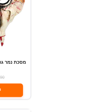
מסכת נמר גול
מ
.90
ה