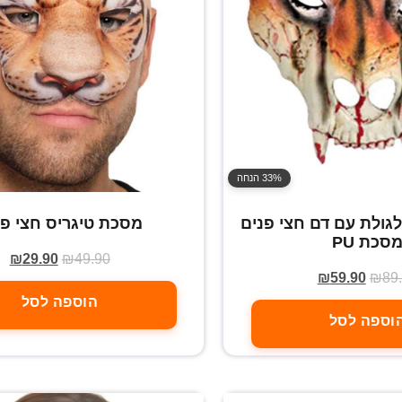
33% הנחה
גולת עם דם חצי פנים
מסכת טיגריס חצי פנ
סכת PU
₪
29.90
₪
49.90
₪
59.90
₪
89
הוספה לסל
וספה לסל