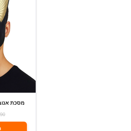
מסכת אנוב
.90
ה