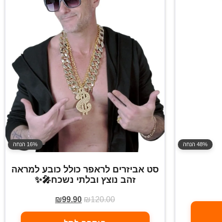
48% הנחה
16% הנחה
סט אביזרים לראפר כולל כובע למראה
זהב נוצץ ובלתי נשכח🎤✨
₪
99.90
₪
120.00