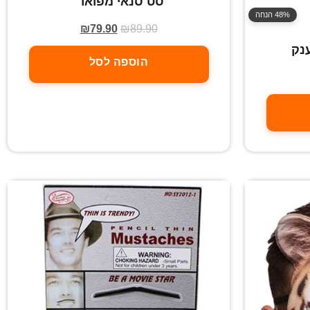
סט סנאי מפואר
48% הנחה
₪
79.90
₪
89.90
נק
הוספה לסל