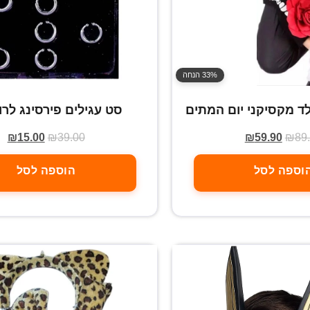
33% הנחה
ד מקסיקני יום המתים
סט עגילים פירסינג לרו
₪
15.00
₪
39.00
₪
59.90
₪
89
וספה לסל
הוספה לסל