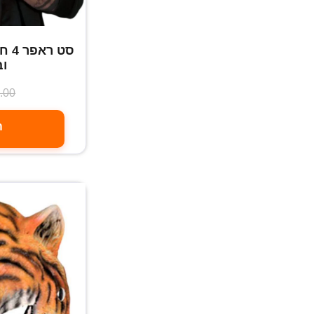
סט 
וב
.00
ה