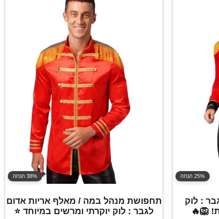
25% הנחה
38% הנחה
ר : לוק
תחפושת מנהל במה / מאלף אריות אדום
! 🦁🔥
לגבר : לוק יוקרתי ומרשים במיוחד ⭐