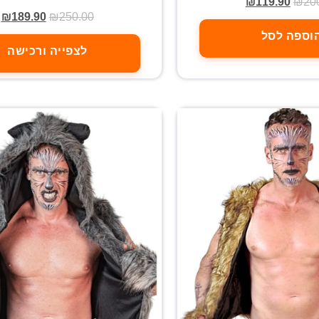
₪
119.90
₪
20
₪
189.90
₪
250.00
וספה לסל
לצפייה ורכישה