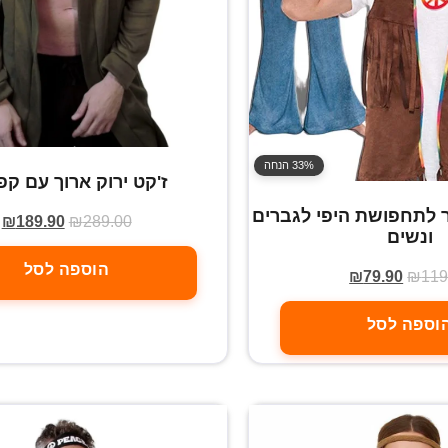
33% הנחה
ז'קט ירוק ארוך עם קפו
ר לתחפושת היפי לגברים
₪
189.90
₪
289.00
ונשים
הוספה לסל
₪
79.90
₪
119
וספה לסל