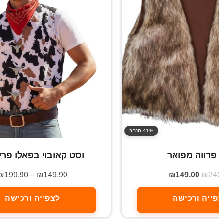
41% הנחה
פרווה מפואר
וסט קאובוי בפאלו פרי
₪
199.90
–
₪
149.90
₪
149.00
₪
24
ייה ורכישה
לצפייה ורכישה