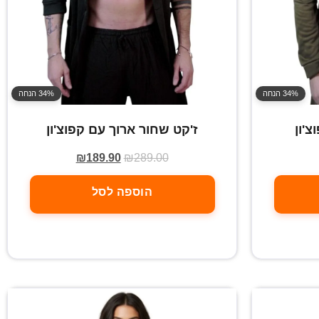
34% הנחה
34% הנחה
צ'ון
ז'קט שחור ארוך עם קפוצ'ון
₪
189.90
₪
289.00
הוספה לסל