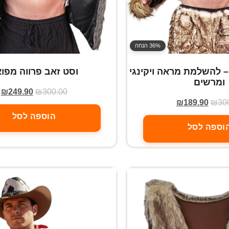
36% הנחה
– להשלמת מראה ויקינגי
וסט זאב פרווה מפו
ומרשים
₪
249.90
₪
300.00
₪
189.90
₪
30
הוספה לסל
וספה לסל