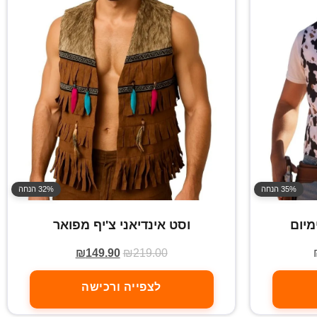
35% הנחה
32% הנחה
מיום
וסט אינדיאני צ'יף מפואר
₪
149.90
₪
219.00
לצפייה ורכישה