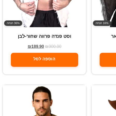
16% הנחה
36% הנחה
אר
וסט פנדה פרווה שחור-לבן
₪
189.90
₪
300.00
הוספה לסל