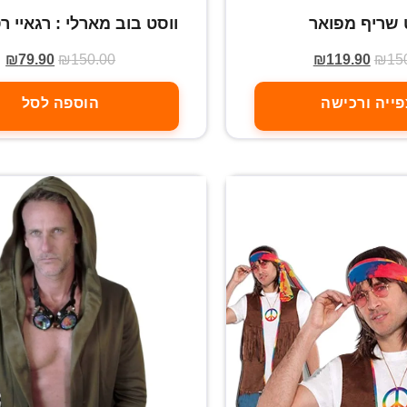
 שריף מפואר
ווסט בוב מארלי : רגאיי 
₪
79.90
₪
150.00
₪
119.90
₪
15
ייה ורכישה
הוספה לסל