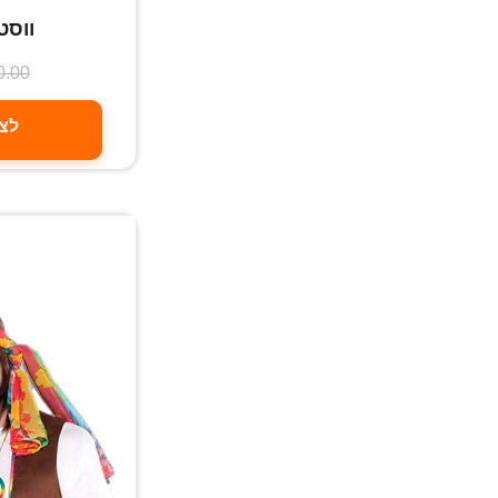
ווסט
0.00
לצפ