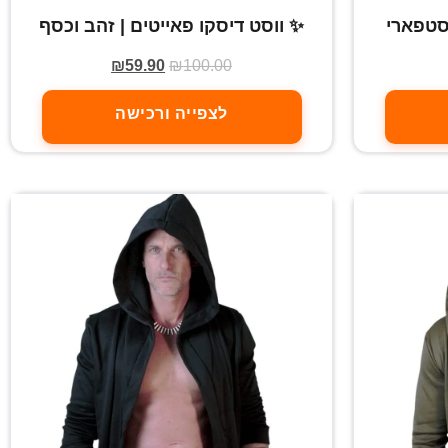
רסטפארי
✨ ווסט דיסקו פאייטים | זהב וכסף
₪
59.90
₪
100.00
לצפייה ורכישה