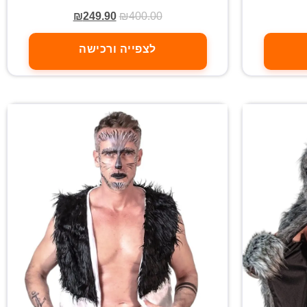
₪
249.90
₪
400.00
לצפייה ורכישה