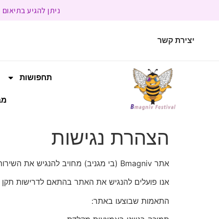
ניתן להגיע בתיאום מראש | בשעות הפעילות 9:00 
יצירת קשר
תחפושות
מב
הצהרת נגישות
אתר Bmagniv (בי מגניב) מחויב להנגיש את השירותים הדיגיטליים שלו לכלל האוכלוסייה, לרבות אנשים עם מוגבלויות, ולספק חוויית שימוש שווה לכל המשתמשים.
אנו פועלים להנגיש את האתר בהתאם לדרישות תקן ישראלי 5568 ברמה AA, המבוסס על הנחיות WCAG 2.1
התאמות שבוצעו באתר: